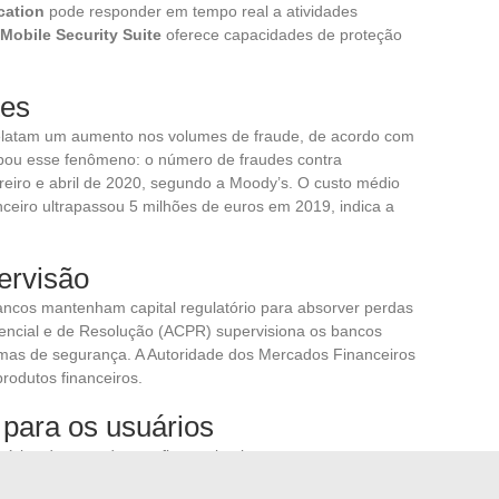
cation
pode responder em tempo real a atividades
obile Security Suite
oferece capacidades de proteção
tes
relatam um aumento nos volumes de fraude, de acordo com
ou esse fenômeno: o número de fraudes contra
evereiro e abril de 2020, segundo a Moody’s. O custo médio
ceiro ultrapassou 5 milhões de euros em 2019, indica a
ervisão
ncos mantenham capital regulatório para absorver perdas
dencial e de Resolução (ACPR) supervisiona os bancos
temas de segurança. A Autoridade dos Mercados Financeiros
rodutos financeiros.
para os usuários
uários devem adotar reflexos simples:
 regularmente