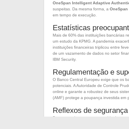
OneSpan Intelligent Adaptive Authenti
suspeitas. Da mesma forma, a
OneSpan M
em tempo de execução.
Estatísticas preocupan
Mais de 60% das instituições bancárias 
um estudo da KPMG. A pandemia exacerb
instituições financeiras triplicou entre f
de um vazamento de dados no setor finan
IBM Security.
Regulamentação e sup
O Banco Central Europeu exige que os ba
potenciais. A Autoridade de Controle Pru
online e garante a robustez de seus sis
(AMF) protege a poupança investida em p
Reflexos de segurança 
Para garantir uma segurança ideal, os us
Utilizar senhas complexas e trocá-las