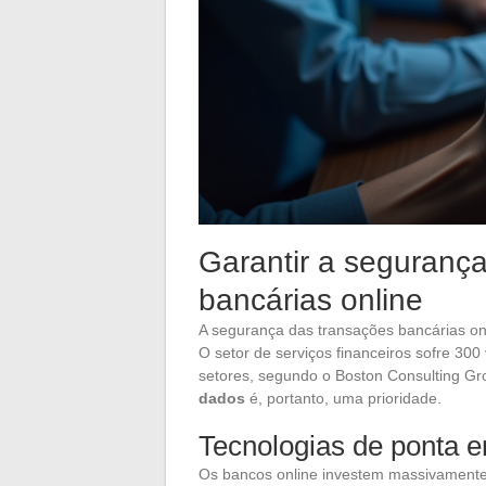
Garantir a seguranç
bancárias online
A segurança das transações bancárias onli
O setor de serviços financeiros sofre 30
setores, segundo o Boston Consulting G
dados
é, portanto, uma prioridade.
Tecnologias de ponta 
Os bancos online investem massivamente