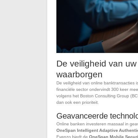
De veiligheid van uw
waarborgen
De veiligheid van online banktransacties i
financiële sector ondervindt 300 keer me
volgens het Boston Consulting Group (B
dan ook een prioriteit.
Geavanceerde technolo
Online banken investeren massaal in gea
OneSpan Intelligent Adaptive Authenti
Evenzo biedt de
OneSpan Mobile Securi