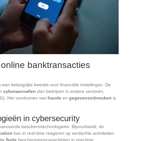
 online banktransacties
s een belangrijke kwestie voor financiële instellingen. De
er
cyberaanvallen
dan bedrijven in andere sectoren,
CG). Het voorkomen van
fraude
en
gegevensinbreuken
is
gieën in cybersecurity
vanceerde beschermtechnologieën. Bijvoorbeeld, de
cation
kan in real-time reageren op verdachte activiteiten.
ty Suite
beschermingscapaciteiten in real-time.