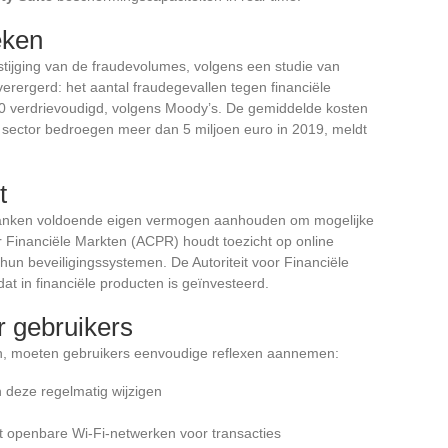
eken
ijging van de fraudevolumes, volgens een studie van
ergerd: het aantal fraudegevallen tegen financiële
2020 verdrievoudigd, volgens Moody’s. De gemiddelde kosten
 sector bedroegen meer dan 5 miljoen euro in 2019, meldt
t
banken voldoende eigen vermogen aanhouden om mogelijke
or Financiële Markten (ACPR) houdt toezicht op online
un beveiligingssystemen. De Autoriteit voor Financiële
t in financiële producten is geïnvesteerd.
r gebruikers
n, moeten gebruikers eenvoudige reflexen aannemen:
deze regelmatig wijzigen
 openbare Wi-Fi-netwerken voor transacties