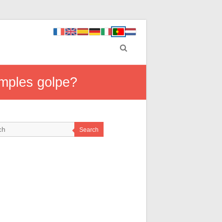
imples golpe?
Search