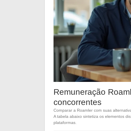
Remuneração Roamler
concorrentes
Comparar a Roamler com suas alternativas 
A tabela abaixo sintetiza os elementos d
plataformas.