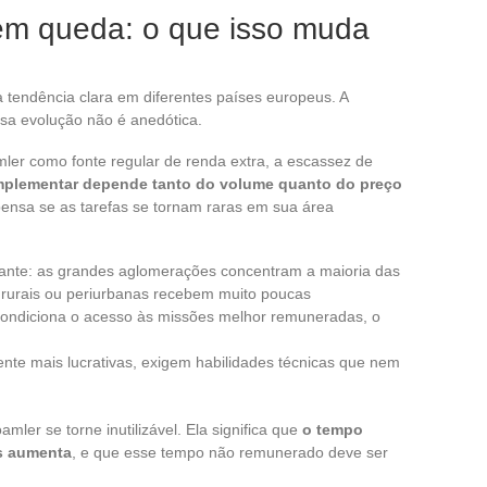
em queda: o que isso muda
 tendência clara em diferentes países europeus. A
ssa evolução não é anedótica.
er como fonte regular de renda extra, a escassez de
plementar depende tanto do volume quanto do preço
ensa se as tarefas se tornam raras em sua área
nante: as grandes aglomerações concentram a maioria das
 rurais ou periurbanas recebem muito poucas
 condiciona o acesso às missões melhor remuneradas, o
nte mais lucrativas, exigem habilidades técnicas que nem
mler se torne inutilizável. Ela significa que
o tempo
s aumenta
, e que esse tempo não remunerado deve ser
.