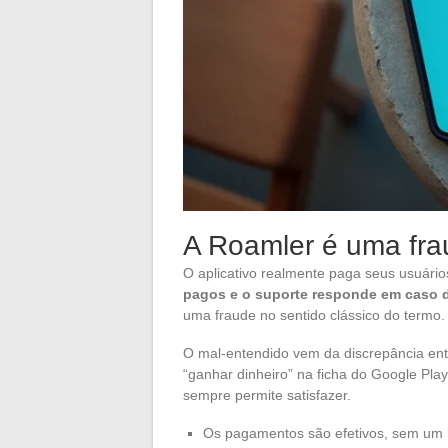
A Roamler é uma fra
O aplicativo realmente paga seus usuári
pagos e o suporte responde em caso de
uma fraude no sentido clássico do termo.
O mal-entendido vem da discrepância ent
“ganhar dinheiro” na ficha do Google Pla
sempre permite satisfazer.
Os pagamentos são efetivos, sem um 