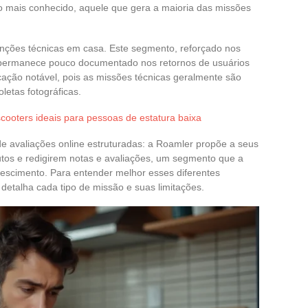
to mais conhecido, aquele que gera a maioria das missões
enções técnicas em casa. Este segmento, reforçado nos
 permanece pouco documentado nos retornos de usuários
icação notável, pois as missões técnicas geralmente são
etas fotográficas.
cooters ideais para pessoas de estatura baixa
 de avaliações online estruturadas: a Roamler propõe a seus
utos e redigirem notas e avaliações, um segmento que a
escimento. Para entender melhor esses diferentes
detalha cada tipo de missão e suas limitações.