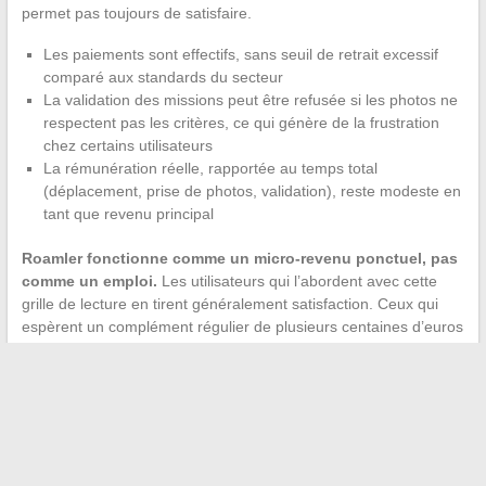
permet pas toujours de satisfaire.
Les paiements sont effectifs, sans seuil de retrait excessif
comparé aux standards du secteur
La validation des missions peut être refusée si les photos ne
respectent pas les critères, ce qui génère de la frustration
chez certains utilisateurs
La rémunération réelle, rapportée au temps total
(déplacement, prise de photos, validation), reste modeste en
tant que revenu principal
Roamler fonctionne comme un micro-revenu ponctuel, pas
comme un emploi.
Les utilisateurs qui l’abordent avec cette
grille de lecture en tirent généralement satisfaction. Ceux qui
espèrent un complément régulier de plusieurs centaines d’euros
par mois se heurtent à la réalité du volume de missions
disponibles, surtout depuis la baisse observée en 2023.
La donnée qui résume le mieux la situation : la rémunération
unitaire de Roamler reste compétitive face aux alternatives,
mais le nombre de missions accessibles dans une zone donnée
détermine si l’application vaut le temps qu’on y consacre. Avant