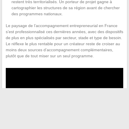
restent très territorialisés. Un porteur de projet gagne à
cartographier les structures de sa région avant de chercher
des programmes nationaux.
Le paysage de l’accompagnement entrepreneurial en France
s’est professionnalisé ces dernières années, avec des dispositifs
de plus en plus spécialisés par secteur, stade et type de besoin.
Le réflexe le plus rentable pour un créateur reste de croiser au
moins deux sources d’accompagnement complémentaires,
plutôt que de tout miser sur un seul programme.