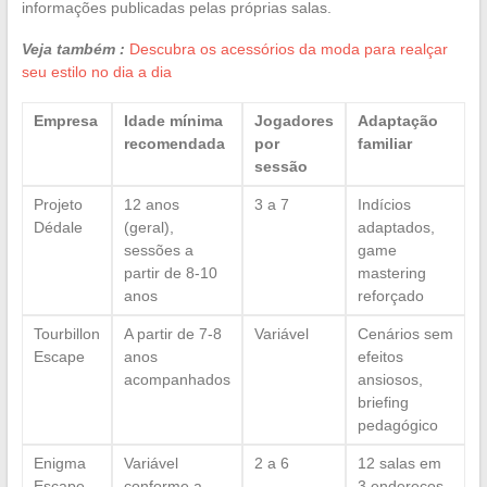
informações publicadas pelas próprias salas.
Veja também :
Descubra os acessórios da moda para realçar
seu estilo no dia a dia
Empresa
Idade mínima
Jogadores
Adaptação
recomendada
por
familiar
sessão
Projeto
12 anos
3 a 7
Indícios
Dédale
(geral),
adaptados,
sessões a
game
partir de 8-10
mastering
anos
reforçado
Tourbillon
A partir de 7-8
Variável
Cenários sem
Escape
anos
efeitos
acompanhados
ansiosos,
briefing
pedagógico
Enigma
Variável
2 a 6
12 salas em
Escape
conforme a
3 endereços,