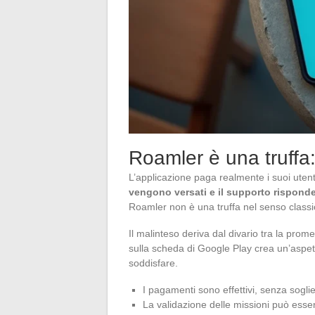
Roamler è una truffa:
L’applicazione paga realmente i suoi uten
vengono versati e il supporto risponde
Roamler non è una truffa nel senso classi
Il malinteso deriva dal divario tra la pro
sulla scheda di Google Play crea un’aspet
soddisfare.
I pagamenti sono effettivi, senza soglie
La validazione delle missioni può essere 