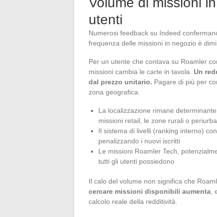
Volume di missioni in
utenti
Numerosi feedback su Indeed confermano 
frequenza delle missioni in negozio è dimi
Per un utente che contava su Roamler come
missioni cambia le carte in tavola.
Un red
dal prezzo unitario.
Pagare di più per co
zona geografica.
La localizzazione rimane determinante
missioni retail, le zone rurali o periu
Il sistema di livelli (ranking interno) 
penalizzando i nuovi iscritti
Le missioni Roamler Tech, potenzialme
tutti gli utenti possiedono
Il calo del volume non significa che Roamle
cercare missioni disponibili aumenta
, 
calcolo reale della redditività.