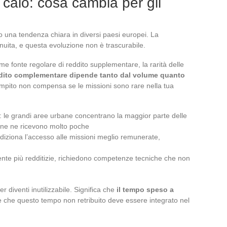
 calo: cosa cambia per gli
una tendenza chiara in diversi paesi europei. La
nuita, e questa evoluzione non è trascurabile.
 fonte regolare di reddito supplementare, la rarità delle
dito complementare dipende tanto dal volume quanto
mpito non compensa se le missioni sono rare nella tua
: le grandi aree urbane concentrano la maggior parte delle
rbane ne ricevono molto poche
condiziona l’accesso alle missioni meglio remunerate,
nte più redditizie, richiedono competenze tecniche che non
r diventi inutilizzabile. Significa che
il tempo speso a
e che questo tempo non retribuito deve essere integrato nel