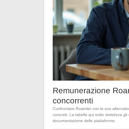
Remunerazione Roamle
concorrenti
Confrontare Roamler con le sue alternative 
concreti. La tabella qui sotto sintetizza gli
documentazione delle piattaforme.