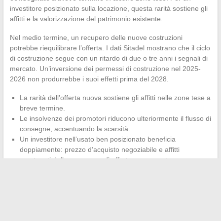
investitore posizionato sulla locazione, questa rarità sostiene gli
affitti e la valorizzazione del patrimonio esistente.
Nel medio termine, un recupero delle nuove costruzioni
potrebbe riequilibrare l’offerta. I dati Sitadel mostrano che il ciclo
di costruzione segue con un ritardo di due o tre anni i segnali di
mercato. Un’inversione dei permessi di costruzione nel 2025-
2026 non produrrebbe i suoi effetti prima del 2028.
La rarità dell’offerta nuova sostiene gli affitti nelle zone tese a
breve termine.
Le insolvenze dei promotori riducono ulteriormente il flusso di
consegne, accentuando la scarsità.
Un investitore nell’usato ben posizionato beneficia
doppiamente: prezzo d’acquisto negoziabile e affitti
mantenuti dalla mancanza di offerta concorrente.
Il mercato immobiliare nel 2024 non ha offerto un rimbalzo
spettacolare, ma ha creato condizioni di ingresso favorevoli per
gli investitori in grado di finanziare il loro acquisto. La
contrazione delle transazioni, la fragilità del nuovo e la