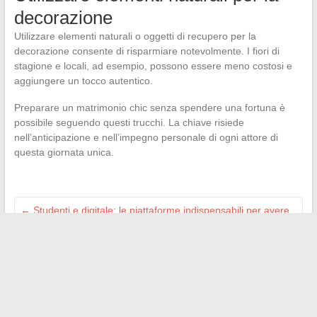
decorazione
Utilizzare elementi naturali o oggetti di recupero per la
decorazione consente di risparmiare notevolmente. I fiori di
stagione e locali, ad esempio, possono essere meno costosi e
aggiungere un tocco autentico.
Preparare un matrimonio chic senza spendere una fortuna è
possibile seguendo questi trucchi. La chiave risiede
nell’anticipazione e nell’impegno personale di ogni attore di
questa giornata unica.
←
Studenti e digitale: le piattaforme indispensabili per avere
successo
Taglio ultra-corto: perché sta tornando di moda nei saloni per
uomini
→
Search