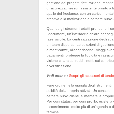
gestione dei progetti, fatturazione, monito
di sicurezza, nessun assistente pronto a l
spalle del freelance, con un carico mental
creativa o la motivazione a cercare nuovi c
Quando gli strumenti adatti prendono il s
i documenti, un’interfaccia chiara per segu
fase visibile. La centralizzazione degli sc
un team disperso. Le soluzioni di gestione
dimenticanze, alleggeriscono i viaggi avanti
pagamenti, protegge la liquidità e rassicur
visione chiara sui redditi netti, sui contrib
diversificazione.
Vedi anche :
Scopri gli accessori di tende
Fare ordine nella giungla degli strumenti 
solidità della propria attività. Un consulen
cercare nuovi clienti, alimentare le propr
Per ogni status, per ogni profilo, esiste la
discernimento: molto più di un’agenda o di
termine.