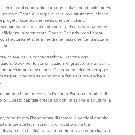
a consiste nel saper articolare ogni soluzione affinché serva
za mentale. Prima di integrare un nuovo strumento, elenca
progetti, fatturazione, relazione con i clienti,
enza piuttosto che la dispersione. Un lavoratore autonomo
 efficienza: sincronizzare Google Calendar con i propri
e con Facture.net al termine di una missione, centralizzare
sione.
tore chiave per la concentrazione. Imposta ogni
rruzioni: Slack per le comunicazioni di gruppo, Gmail per la
rarie precise per consultarle. Gli strumenti di monitoraggio
dettagliati, che non servono solo a fatturare ma anche a
o.
ocumenta i tuoi processi in Notion o Evernote: modelli di
trollo. Questo capitale cresce ad ogni missione e struttura la
 sottolineava l’importanza di testare le versioni gratuite
sta le tue scelte, misura il loro impatto sulla tua
plicità e sulla fluidità: uno strumento deve sempre liberare,