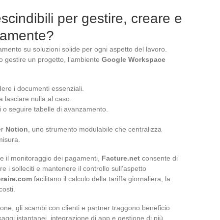
cindibili per gestire, creare e
anamente?
damento su soluzioni solide per ogni aspetto del lavoro.
o gestire un progetto, l’ambiente
Google Workspace
dere i documenti essenziali.
 lasciare nulla al caso.
i o seguire tabelle di avanzamento.
er
Notion
, uno strumento modulabile che centralizza
misura.
e il monitoraggio dei pagamenti,
Facture.net
consente di
 i solleciti e mantenere il controllo sull’aspetto
raire.com
facilitano il calcolo della tariffa giornaliera, la
costi.
one, gli scambi con clienti e partner traggono beneficio
aggi istantanei, integrazione di app e gestione di più