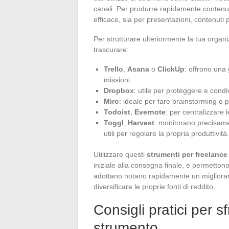
canali. Per produrre rapidamente contenuti
efficace, sia per presentazioni, contenuti
Per strutturare ulteriormente la tua orga
trascurare:
Trello
,
Asana
o
ClickUp
: offrono una 
missioni.
Dropbox
: utile per proteggere e condi
Miro
: ideale per fare brainstorming o 
Todoist
,
Evernote
: per centralizzare 
Toggl
,
Harvest
: monitorano precisame
utili per regolare la propria produttività.
Utilizzare questi
strumenti per freelance
iniziale alla consegna finale, e permettono
adottano notano rapidamente un migliorame
diversificare le proprie fonti di reddito.
Consigli pratici per s
strumento