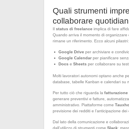
Quali strumenti impres
collaborare quotidi
Il
status di freelance
implica di fare affi
Quando arriva il momento di organizzare 
rimane un riferimento. Ecco alcuni pilastri:
Google Drive
per archiviare e condivi
Google Calendar
per pianificare senza
Docs
e
Sheets
per collaborare su test
Molti lavoratori autonomi optano anche p
database, tabelle Kanban e calendari su 
Per tutto ciò che riguarda la
fatturazione
generare preventivi e fatture, automatizzare
amministrativo. Piattaforme come
Tauxho
previsione dei redditi e l’anticipazione dei 
Dal lato della comunicazione e collaborazi
dall’utilizzo di strumenti come
Slack
: mess