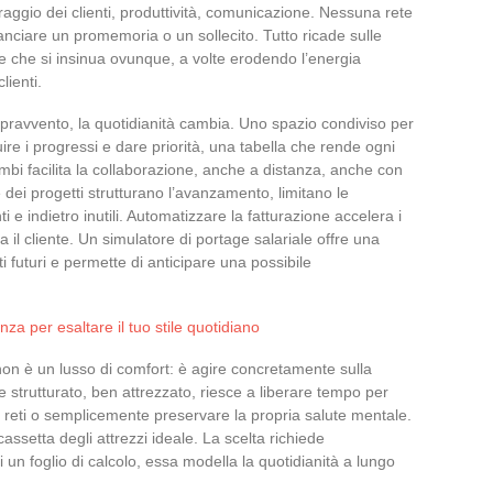
raggio dei clienti, produttività, comunicazione. Nessuna rete
anciare un promemoria o un sollecito. Tutto ricade sulle
e che si insinua ovunque, a volte erodendo l’energia
lienti.
opravvento, la quotidianità cambia. Uno spazio condiviso per
ire i progressi e dare priorità, una tabella che rende ogni
ambi facilita la collaborazione, anche a distanza, anche con
 dei progetti strutturano l’avanzamento, limitano le
 e indietro inutili. Automatizzare la fatturazione accelera i
a il cliente. Un simulatore di portage salariale offre una
uti futuri e permette di anticipare una possibile
nza per esaltare il tuo stile quotidiano
non è un lusso di comfort: è agire concretamente sulla
te strutturato, ben attrezzato, riesce a liberare tempo per
ie reti o semplicemente preservare la propria salute mentale.
 cassetta degli attrezzi ideale. La scelta richiede
 un foglio di calcolo, essa modella la quotidianità a lungo