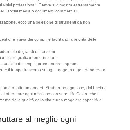
 visivi professionali,
Canva
si dimostra estremamente
 per i social media o documenti commerciali.
nizzazione, ecco una selezione di strumenti da non
gestione visiva dei compiti e facilitano la priorità delle
videre file di grandi dimensioni.
pianificare graficamente in team.
le tue liste di compiti, promemoria e appunti.
nte il tempo trascorso su ogni progetto e generano report
non è affatto un gadget. Strutturano ogni fase, dal briefing
 di affrontare ogni missione con serenità. Coloro che li
nto della qualità della vita e una maggiore capacità di
fruttare al meglio ogni