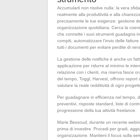
Accumularli non risolve nulla: la vera sfid
realmente alla produttività e alla chiarez
precisamente le tue esigenze: gestione dei 
organizzazione quotidiana. Cerca la coer
che connette i suoi strumenti guadagna in
compiti, automatizzare l’invio delle fattur
tutti i documenti per evitare perdite di ver
La gestione delle notifiche è anche un fat
applicazione per ridurre al minimo le inte
relazione con i clienti, ma riserva fasce o
del tempo, Toggl, Harvest, offrono report 
valutare la reale redditività di ogni progett
Per guadagnare in efficienza nel tempo, d
preventivi, risposte standard, liste di con
progressione della tua attività freelance.
Marie Bessoud, durante un recente webinar,
prima di investire. Procedi per gradi, aggiu
organizzazione. Mantieni il focus sulla sem