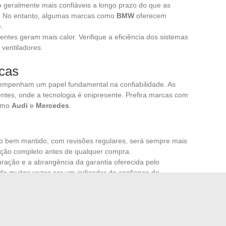
 geralmente mais confiáveis a longo prazo do que as
. No entanto, algumas marcas como
BMW
oferecem
.
entes geram mais calor. Verifique a eficiência dos sistemas
 ventiladores.
icas
empenham um papel fundamental na confiabilidade. As
tes, onde a tecnologia é onipresente. Prefira marcas com
como
Audi
e
Mercedes
.
lo bem mantido, com revisões regulares, será sempre mais
enção completo antes de qualquer compra.
duração e a abrangência da garantia oferecida pelo
de muitas vezes ser um indicador de confiança do
oduto.
ie um teste de condução. Teste o carro em diferentes
eu comportamento e detectar possíveis problemas.
vo depende de muitos fatores, desde a qualidade dos