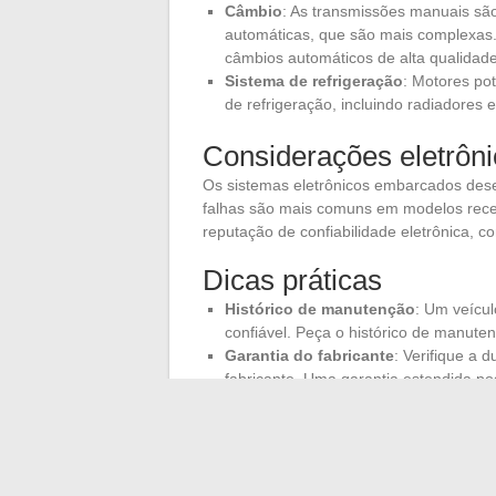
Câmbio
: As transmissões manuais são
automáticas, que são mais complexas
câmbios automáticos de alta qualidade
Sistema de refrigeração
: Motores pot
de refrigeração, incluindo radiadores e
Considerações eletrôn
Os sistemas eletrônicos embarcados des
falhas são mais comuns em modelos recen
reputação de confiabilidade eletrônica, 
Dicas práticas
Histórico de manutenção
: Um veícu
confiável. Peça o histórico de manut
Garantia do fabricante
: Verifique a 
fabricante. Uma garantia estendida po
fabricante na confiabilidade de seu pr
Teste de condução
: Nunca negligenc
condições de condução para avaliar s
A confiabilidade de um compacto esporti