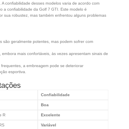
 A confiabilidade desses modelos varia de acordo com
 a confiabilidade da Golf 7 GTI. Este modelo é
por sua robustez, mas também enfrentou alguns problemas
os são geralmente potentes, mas podem sofrer com
, embora mais confortáveis, às vezes apresentam sinais de
s frequentes, a embreagem pode se deteriorar
ção esportiva.
tações
Confiabilidade
Boa
e R
Excelente
RS
Variável