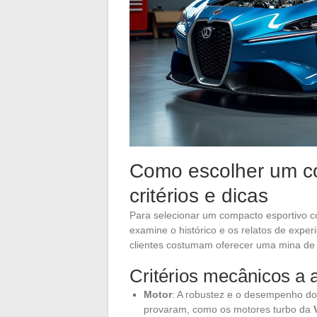
Como escolher um co
critérios e dicas
Para selecionar um compacto esportivo con
examine o histórico e os relatos de exper
clientes costumam oferecer uma mina de 
Critérios mecânicos a a
Motor
: A robustez e o desempenho do 
provaram, como os motores turbo da