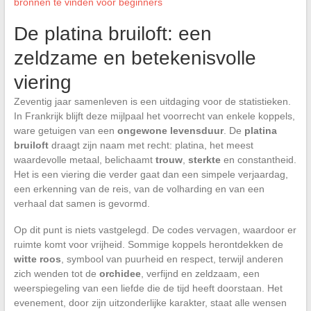
bronnen te vinden voor beginners
De platina bruiloft: een
zeldzame en betekenisvolle
viering
Zeventig jaar samenleven is een uitdaging voor de statistieken.
In Frankrijk blijft deze mijlpaal het voorrecht van enkele koppels,
ware getuigen van een
ongewone levensduur
. De
platina
bruiloft
draagt zijn naam met recht: platina, het meest
waardevolle metaal, belichaamt
trouw
,
sterkte
en constantheid.
Het is een viering die verder gaat dan een simpele verjaardag,
een erkenning van de reis, van de volharding en van een
verhaal dat samen is gevormd.
Op dit punt is niets vastgelegd. De codes vervagen, waardoor er
ruimte komt voor vrijheid. Sommige koppels herontdekken de
witte roos
, symbool van puurheid en respect, terwijl anderen
zich wenden tot de
orchidee
, verfijnd en zeldzaam, een
weerspiegeling van een liefde die de tijd heeft doorstaan. Het
evenement, door zijn uitzonderlijke karakter, staat alle wensen