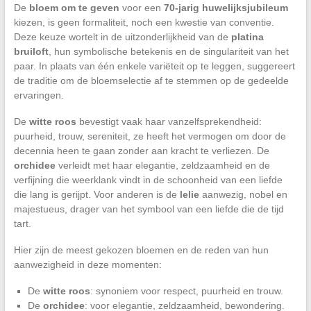
De
bloem om te geven
voor een
70-jarig huwelijksjubileum
kiezen, is geen formaliteit, noch een kwestie van conventie.
Deze keuze wortelt in de uitzonderlijkheid van de
platina
bruiloft
, hun symbolische betekenis en de singulariteit van het
paar. In plaats van één enkele variëteit op te leggen, suggereert
de traditie om de bloemselectie af te stemmen op de gedeelde
ervaringen.
De
witte roos
bevestigt vaak haar vanzelfsprekendheid:
puurheid, trouw, sereniteit, ze heeft het vermogen om door de
decennia heen te gaan zonder aan kracht te verliezen. De
orchidee
verleidt met haar elegantie, zeldzaamheid en de
verfijning die weerklank vindt in de schoonheid van een liefde
die lang is gerijpt. Voor anderen is de
lelie
aanwezig, nobel en
majestueus, drager van het symbool van een liefde die de tijd
tart.
Hier zijn de meest gekozen bloemen en de reden van hun
aanwezigheid in deze momenten:
De
witte roos
: synoniem voor respect, puurheid en trouw.
De
orchidee
: voor elegantie, zeldzaamheid, bewondering.