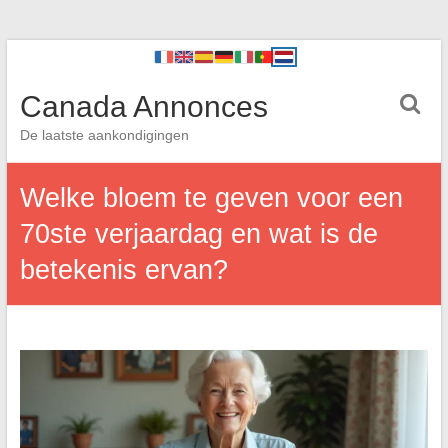
Canada Annonces
De laatste aankondigingen
Welke bloem te geven voor een
70ste verjaardag en wat is de
betekenis ervan?