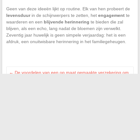
Geen van deze ideeën lijkt op routine. Elk van hen probeert de
levensduur
in de schijnwerpers te zetten, het
engagement
te
waarderen en een
blijvende herinnering
te bieden die zal
blijven, als een echo, lang nadat de bloemen zijn verwelkt.
Zeventig jaar huwelijk is geen simpele verjaardag: het is een
afdruk, een onuitwisbare herinnering in het familiegeheugen.
←
De voordelen van een op maat gemaakte verzekering om
uw bezittingen en uw toekomst te beschermen
Alles wat u moet weten over de interpretatie van artikel 1116
van het Franse Burgerlijk Wetboek
→
Zoeken