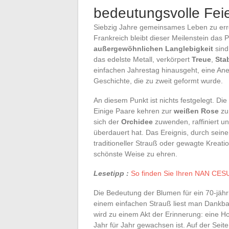
bedeutungsvolle Fei
Siebzig Jahre gemeinsames Leben zu erreic
Frankreich bleibt dieser Meilenstein das 
außergewöhnlichen Langlebigkeit
sind
das edelste Metall, verkörpert
Treue
,
Stab
einfachen Jahrestag hinausgeht, eine An
Geschichte, die zu zweit geformt wurde.
An diesem Punkt ist nichts festgelegt. Di
Einige Paare kehren zur
weißen Rose
zu
sich der
Orchidee
zuwenden, raffiniert und
überdauert hat. Das Ereignis, durch sein
traditioneller Strauß oder gewagte Kreatio
schönste Weise zu ehren.
Lesetipp :
So finden Sie Ihren NAN CESU
Die Bedeutung der Blumen für ein 70-jähri
einem einfachen Strauß liest man Dankb
wird zu einem Akt der Erinnerung: eine Ho
Jahr für Jahr gewachsen ist. Auf der Seit