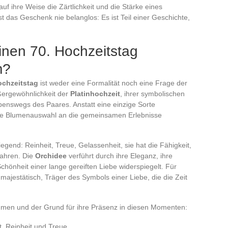
uf ihre Weise die Zärtlichkeit und die Stärke eines
t das Geschenk nie belanglos: Es ist Teil einer Geschichte,
inen 70. Hochzeitstag
m?
ochzeitstag
ist weder eine Formalität noch eine Frage der
ßergewöhnlichkeit der
Platinhochzeit
, ihrer symbolischen
benswegs des Paares. Anstatt eine einzige Sorte
 die Blumenauswahl an die gemeinsamen Erlebnisse
iegend: Reinheit, Treue, Gelassenheit, sie hat die Fähigkeit,
wahren. Die
Orchidee
verführt durch ihre Eleganz, ihre
chönheit einer lange gereiften Liebe widerspiegelt. Für
ajestätisch, Träger des Symbols einer Liebe, die die Zeit
lumen und der Grund für ihre Präsenz in diesen Momenten:
, Reinheit und Treue.