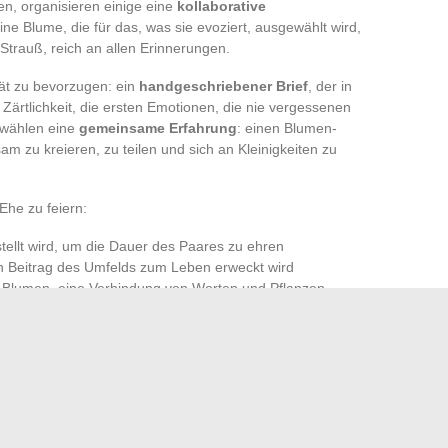
hen, organisieren einige eine
kollaborative
ine Blume, die für das, was sie evoziert, ausgewählt wird,
Strauß, reich an allen Erinnerungen.
ität zu bevorzugen: ein
handgeschriebener Brief
, der in
Zärtlichkeit, die ersten Emotionen, die nie vergessenen
 wählen eine
gemeinsame Erfahrung
: einen Blumen-
m zu kreieren, zu teilen und sich an Kleinigkeiten zu
Ehe zu feiern:
ellt wird, um die Dauer des Paares zu ehren
den Beitrag des Umfelds zum Leben erweckt wird
n Blumen, eine Verbindung von Worten und Pflanzen
nen Moment außerhalb des Alltags zu erleben
Jede versucht, die
Langlebigkeit
ins Licht zu rücken, das
ftes Erinnerungsstück
zu bieten, das bleibt, wie ein Echo,
iebzig Jahre Ehe sind kein einfaches Jubiläum: Es ist ein
miliären Gedächtnis.