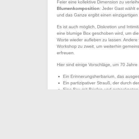
Feier eine kollektive Dimension zu verlei
Blumenkomposition
: Jeder Gast wählt e
und das Ganze ergibt einen einzigartigen 
Es ist auch möglich, Diskretion und Intim
eine blumige Box geschoben wird, um die 
Worte wieder aufleben zu lassen. Andere
Workshop zu zweit, um weiterhin gemeinsa
erfreuen.
Hier sind einige Vorschläge, um 70 Jahre 
Ein Erinnerungsherbarium, das ausgest
Ein partizipativer Strauß, der durch 
Eine Box mit Briefen und getrocknete
Ein Blumen-Workshop zu zweit, um ei
Keine dieser Ideen ähnelt einer Routine. 
Engagement
zu würdigen und ein
dauha
lange nachdem die Blumen verwelkt sind. S
Abdruck, eine unauslöschliche Spur im fa