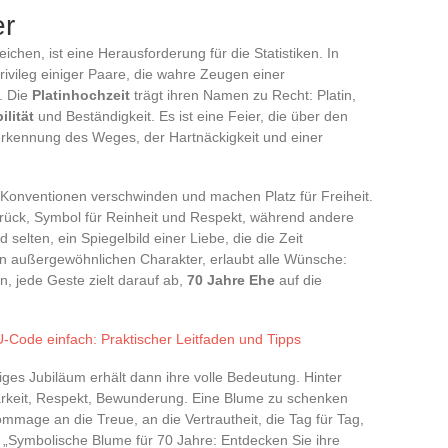
er
hen, ist eine Herausforderung für die Statistiken. In
Privileg einiger Paare, die wahre Zeugen einer
. Die
Platinhochzeit
trägt ihren Namen zu Recht: Platin,
ilität
und Beständigkeit. Es ist eine Feier, die über den
erkennung des Weges, der Hartnäckigkeit und einer
e Konventionen verschwinden und machen Platz für Freiheit.
rück, Symbol für Reinheit und Respekt, während andere
 selten, ein Spiegelbild einer Liebe, die die Zeit
en außergewöhnlichen Charakter, erlaubt alle Wünsche:
n, jede Geste zielt darauf ab,
70 Jahre Ehe
auf die
-Code einfach: Praktischer Leitfaden und Tipps
ges Jubiläum erhält dann ihre volle Bedeutung. Hinter
arkeit, Respekt, Bewunderung. Eine Blume zu schenken
mmage an die Treue, an die Vertrautheit, die Tag für Tag,
e „Symbolische Blume für 70 Jahre: Entdecken Sie ihre