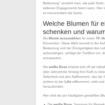
Bedeutung“ versteht man, wie jede Sorte a
seltenen Engagements feiern kann. Hier is
es transzendiert die Geste.
Welche Blumen für e
schenken und waru
Die
Blume auszuwählen
für einen
70. H
Konvention. Diese Wahl wurzelt in der Au
Bedeutung und der Einzigartigkeit des Le
aufzuzwingen, schlägt die Tradition vor,
anzupassen.
Die
weiße Rose
erweist sich oft als nahel
über Jahrzehnte hinweg ihre Kraft zu be
Seltenheit und den Raffinement, das die S
andere ist der
Lilie
willkommen, edel und m
herausfordert.
Hier sind die am häufigsten gewählten B
Die
weiße Rose
: Synonym für Respekt