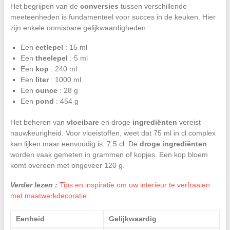
Het begrijpen van de
conversies
tussen verschillende
meeteenheden is fundamenteel voor succes in de keuken. Hier
zijn enkele onmisbare gelijkwaardigheden :
Een
eetlepel
: 15 ml
Een
theelepel
: 5 ml
Een
kop
: 240 ml
Een
liter
: 1000 ml
Een
ounce
: 28 g
Een
pond
: 454 g
Het beheren van
vloeibare
en droge
ingrediënten
vereist
nauwkeurigheid. Voor vloeistoffen, weet dat 75 ml in cl complex
kan lijken maar eenvoudig is: 7,5 cl. De
droge ingrediënten
worden vaak gemeten in grammen of kopjes. Een kop bloem
komt overeen met ongeveer 120 g.
Verder lezen :
Tips en inspiratie om uw interieur te verfraaien
met maatwerkdecoratie
Eenheid
Gelijkwaardig