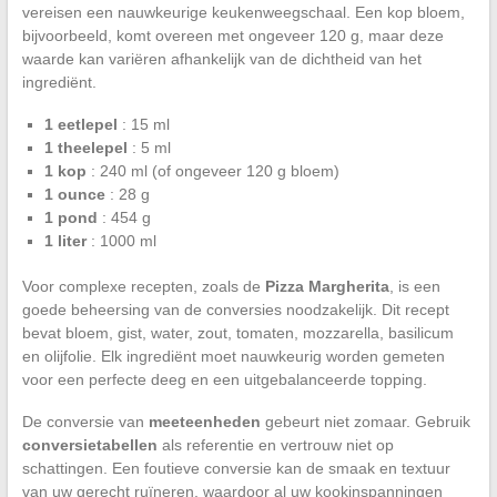
vereisen een nauwkeurige keukenweegschaal. Een kop bloem,
bijvoorbeeld, komt overeen met ongeveer 120 g, maar deze
waarde kan variëren afhankelijk van de dichtheid van het
ingrediënt.
1 eetlepel
: 15 ml
1 theelepel
: 5 ml
1 kop
: 240 ml (of ongeveer 120 g bloem)
1 ounce
: 28 g
1 pond
: 454 g
1 liter
: 1000 ml
Voor complexe recepten, zoals de
Pizza Margherita
, is een
goede beheersing van de conversies noodzakelijk. Dit recept
bevat bloem, gist, water, zout, tomaten, mozzarella, basilicum
en olijfolie. Elk ingrediënt moet nauwkeurig worden gemeten
voor een perfecte deeg en een uitgebalanceerde topping.
De conversie van
meeteenheden
gebeurt niet zomaar. Gebruik
conversietabellen
als referentie en vertrouw niet op
schattingen. Een foutieve conversie kan de smaak en textuur
van uw gerecht ruïneren, waardoor al uw kookinspanningen