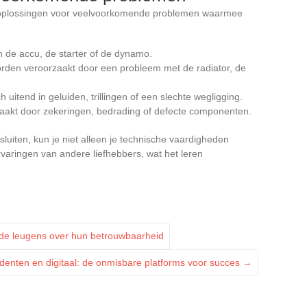
n oplossingen voor veelvoorkomende problemen waarmee
n de accu, de starter of de dynamo.
orden veroorzaakt door een probleem met de radiator, de
ch uitend in geluiden, trillingen of een slechte wegligging.
zaakt door zekeringen, bedrading of defecte componenten.
uiten, kun je niet alleen je technische vaardigheden
varingen van andere liefhebbers, wat het leren
de leugens over hun betrouwbaarheid
denten en digitaal: de onmisbare platforms voor succes
→