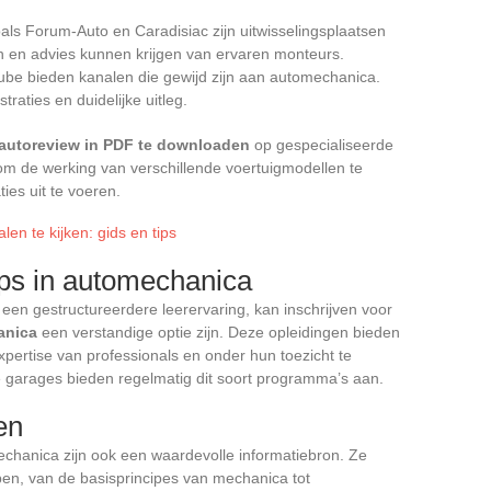
als Forum-Auto en Caradisiac zijn uitwisselingsplaatsen
n en advies kunnen krijgen van ervaren monteurs.
Tube bieden kanalen die gewijd zijn aan automechanica.
raties en duidelijke uitleg.
 autoreview in PDF te downloaden
op gespecialiseerde
m de werking van verschillende voertuigmodellen te
ies uit te voeren.
len te kijken: gids en tips
ps in automechanica
en gestructureerdere leerervaring, kan inschrijven voor
anica
een verstandige optie zijn. Deze opleidingen bieden
xpertise van professionals en onder hun toezicht te
garages bieden regelmatig dit soort programma’s aan.
en
chanica zijn ook een waardevolle informatiebron. Ze
en, van de basisprincipes van mechanica tot