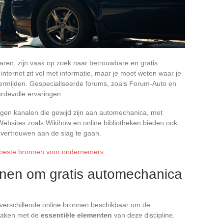
varen, zijn vaak op zoek naar betrouwbare en gratis
nternet zit vol met informatie, maar je moet weten waar je
rmijden. Gespecialiseerde forums, zoals Forum-Auto en
ardevolle ervaringen.
gen kanalen die gewijd zijn aan automechanica, met
. Websites zoals Wikihow en online bibliotheken bieden ook
 vertrouwen aan de slag te gaan.
beste bronnen voor ondernemers
nnen om gratis automechanica
r verschillende online bronnen beschikbaar om de
 raken met de
essentiële elementen
van deze discipline.