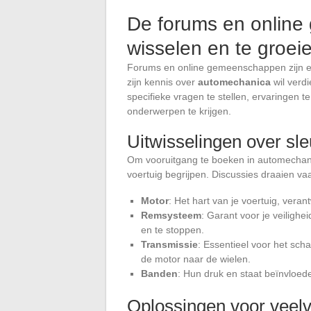
De forums en online
wisselen en te groei
Forums en online gemeenschappen zijn een
zijn kennis over
automechanica
wil verdi
specifieke vragen te stellen, ervaringen t
onderwerpen te krijgen.
Uitwisselingen over sl
Om vooruitgang te boeken in automechani
voertuig begrijpen. Discussies draaien 
Motor
: Het hart van je voertuig, vera
Remsysteem
: Garant voor je veilighe
en te stoppen.
Transmissie
: Essentieel voor het sch
de motor naar de wielen.
Banden
: Hun druk en staat beïnvloeden
Oplossingen voor vee