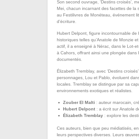
Son second ouvrage, ‘Destins croisés’, m
Mei, chacun incarnant des facettes de la 
au Festilivres de Monéteau, événement lit
d’écriture.
Hubert Delpont, figure incontournable de la
historiques telles qu’Anatole de Monzie et
actif, il a enseigné à Nérac, dans le Lot-
à Cahors, offrant ainsi une plongée dans l’
documentés.
Élizabeth Tremblay, avec ‘Destins croisés
personnages, Lou et Pablo, évoluent dans 
locales. Tremblay se distingue par sa capa
environnements exotiques et réalistes.
Zouber El Malti
: auteur marocain, cré
Hubert Delpont
: a écrit sur Anatole 
Élizabeth Tremblay
: explore les des
Ces auteurs, bien que peu médiatisés, enri
leurs perspectives diverses. Leurs œuvres, 