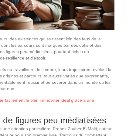
urs, des existences qui se tissent loin des feux de la
dont les parcours sont marqués par des défis et des
Ces figures peu médiatisées, pourtant riches en
 résilience et d’espoir.
ants ou travailleurs de l’ombre, leurs trajectoires révèlent la
 origines et parcours, tout aussi variés que surprenants,
e véritablement réussir et persévérer dans un monde où les
sur eux.
 facilement le bien immobilier idéal grâce à une
s de figures peu médiatisées
t une attention particulière. Prenez Zouber El Malti, auteur
ittéraire pour son premier livre, ‘Parcours du combattant :