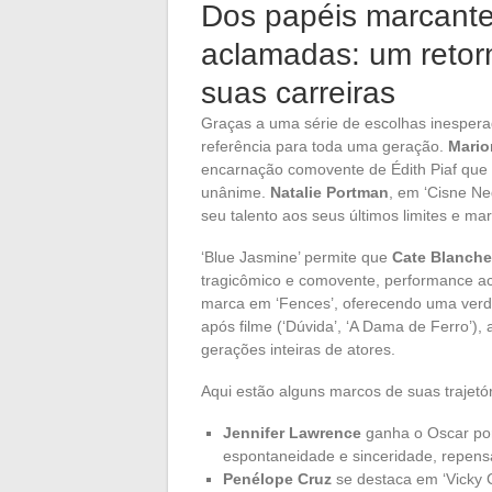
Dos papéis marcante
aclamadas: um retor
suas carreiras
Graças a uma série de escolhas inespera
referência para toda uma geração.
Mario
encarnação comovente de Édith Piaf que
unânime.
Natalie Portman
, em ‘Cisne N
seu talento aos seus últimos limites e 
‘Blue Jasmine’ permite que
Cate Blanche
tragicômico e comovente, performance 
marca em ‘Fences’, oferecendo uma verd
após filme (‘Dúvida’, ‘A Dama de Ferro’), a
gerações inteiras de atores.
Aqui estão alguns marcos de suas trajetór
Jennifer Lawrence
ganha o Oscar por
espontaneidade e sinceridade, repensa
Penélope Cruz
se destaca em ‘Vicky C