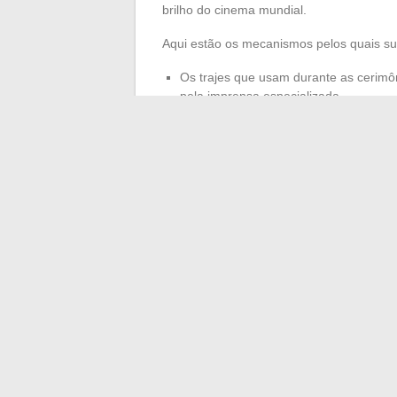
brilho do cinema mundial.
Aqui estão os mecanismos pelos quais su
Os trajes que usam durante as cerimô
pela imprensa especializada.
Vários estilistas se inspiram em suas
Ao reinventar os códigos, essas atriz
inspiram duradouramente a imaginação
Subir no tapete vermelho não é mais apena
cultura. Sob os holofotes, cada detalhe 
daquelas que sabem captar a atenção e d
←
Como ter sucesso na solicitação de li
Tendências indispensávei