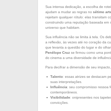
Sua intensa dedicação, a escolha de rote
ajudam a mudar as regras no
sétimo art
rejeitam qualquer rótulo: elas transitam c
construindo uma reputação baseada em s
universo que habitam.
Sua influência não se limita à tela. Os 
a reflexão, às vezes até no coração da c
que levanta a questão do lugar e do olhar
Penélope Cruz
se firmou como uma ponte 
do cinema a uma diversidade de influênci
Para decifrar a dimensão de seu impacto
Talento
: essas atrizes se destacam p
suas interpretações.
Influência
: seu compromisso ressoa f
contemporâneos.
Visibilidade
: onipresentes nos tapet
convicções.