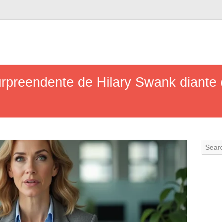
rpreendente de Hilary Swank diante