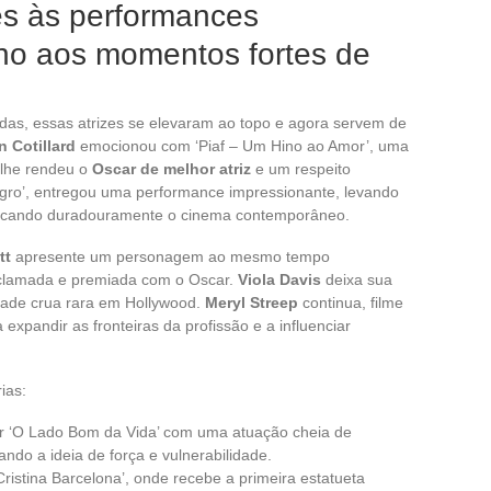
s às performances
no aos momentos fortes de
das, essas atrizes se elevaram ao topo e agora servem de
n Cotillard
emocionou com ‘Piaf – Um Hino ao Amor’, uma
 lhe rendeu o
Oscar de melhor atriz
e um respeito
egro’, entregou uma performance impressionante, levando
marcando duradouramente o cinema contemporâneo.
tt
apresente um personagem ao mesmo tempo
aclamada e premiada com o Oscar.
Viola Davis
deixa sua
ade crua rara em Hollywood.
Meryl Streep
continua, filme
 expandir as fronteiras da profissão e a influenciar
ias:
 ‘O Lado Bom da Vida’ com uma atuação cheia de
ndo a ideia de força e vulnerabilidade.
ristina Barcelona’, onde recebe a primeira estatueta