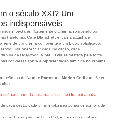
am o século XXI? Um
os indispensáveis
emininos impactaram fortemente o cinema, rompendo os
ias trajetórias.
Cate Blanchett
encarna sozinha a
arente de um drama comovente a um biopic sofisticado.
 sendo uma referência: cada indicação, cada
nda viva de Hollywood.
Viola Davis
se destaca pela força
 nas conversas sobre a representação feminina no
cinema
 atenção: as de
Natalie Portman
e
Marion Cotillard
. Seus
s-chave:
essórios da moda para realçar seu estilo no dia a dia
onde cada gesto, cada olhar explora as zonas de sombra da
otillard, inesquecível Édith Piaf, emocionou o público