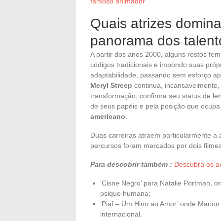
famoso animador
Quais atrizes domin
panorama dos talent
A partir dos anos 2000, alguns rostos f
códigos tradicionais e impondo suas própr
adaptabilidade, passando sem esforço ap
Meryl Streep
continua, incansavelmente,
transformação, confirma seu status de le
de seus papéis e pela posição que ocupa
americano
.
Duas carreiras atraem particularmente a
percursos foram marcados por dois filme
Para descobrir também :
Descubra os ac
‘Cisne Negro’ para Natalie Portman, 
psique humana;
‘Piaf – Um Hino ao Amor’ onde Marion C
internacional.