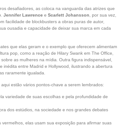
iros desafiadores, as coloca na vanguarda das atrizes que
e
.
Jennifer Lawrence
e
Scarlett Johansson
, por sua vez,
om facilidade de blockbusters a obras puras de autor,
ua ousadia e capacidade de deixar sua marca em cada
debates que elas geram e o exemplo que oferecem alimentam
ultura pop, como a reação de Hilary Swank em The Office,
 sobre as mulheres na mídia. Outra figura indispensável,
inédita entre Madrid e Hollywood, ilustrando a abertura
as raramente igualada.
, aqui estão vários pontos-chave a serem lembrados:
ela variedade de suas escolhas e pela profundidade de
ora dos estúdios, na sociedade e nos grandes debates
es vermelhos, elas usam sua exposição para afirmar suas