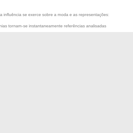
a influência se exerce sobre a moda e as representações:
nias tornam-se instantaneamente referências analisadas
 escolhas para elaborar coleções inovadoras a cada ano.
es ajudam a transformar a visão da
mulher no cinema
e
 coletiva.
s desfilar: é escrever ao vivo uma página de estilo e
ressoa muito além da noite, consolidando a reputação
esenhar, com confiança, a silhueta de uma nova era.
gação de gás na Argélia: etapas e dicas práticas
s para adotar a moda urbana feminina nesta temporada
→