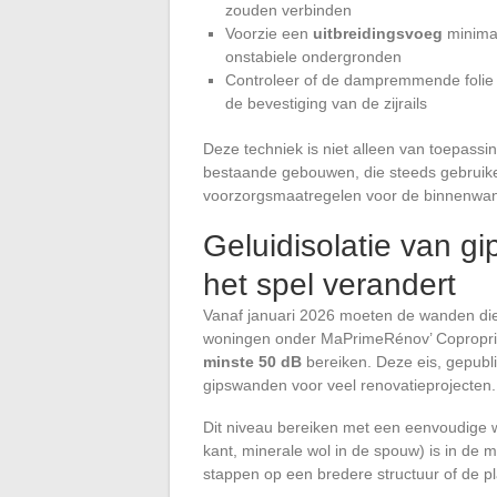
zouden verbinden
Voorzie een
uitbreidingsvoeg
minimaa
onstabiele ondergronden
Controleer of de dampremmende folie 
de bevestiging van de zijrails
Deze techniek is niet alleen van toepas
bestaande gebouwen, die steeds gebruikel
voorzorgsmaatregelen voor de binnenwa
Geluidisolatie van g
het spel verandert
Vanaf januari 2026 moeten de wanden die
woningen onder MaPrimeRénov’ Copropri
minste 50 dB
bereiken. Deze eis, gepubli
gipswanden voor veel renovatieprojecten.
Dit niveau bereiken met een eenvoudige 
kant, minerale wol in de spouw) is in de 
stappen op een bredere structuur of de p