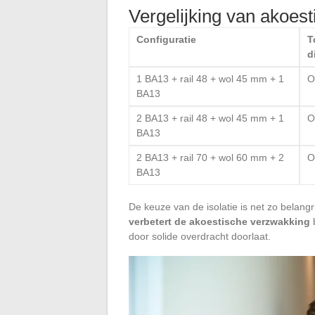
Vergelijking van akoest
Configuratie
T
d
1 BA13 + rail 48 + wol 45 mm + 1
O
BA13
2 BA13 + rail 48 + wol 45 mm + 1
O
BA13
2 BA13 + rail 70 + wol 60 mm + 2
O
BA13
De keuze van de isolatie is net zo belangri
verbetert de akoestische verzwakking
b
door solide overdracht doorlaat.