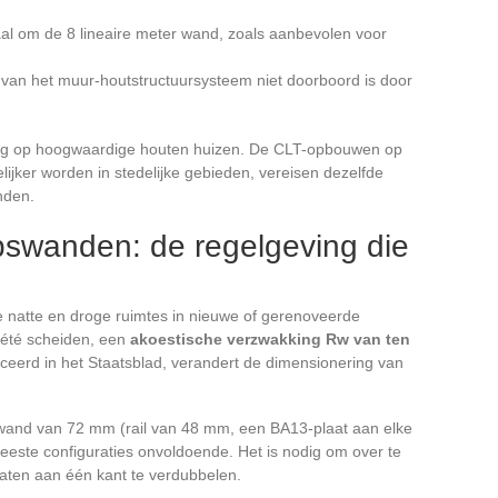
l om de 8 lineaire meter wand, zoals aanbevolen voor
van het muur-houtstructuursysteem niet doorboord is door
sing op hoogwaardige houten huizen. De CLT-opbouwen op
ijker worden in stedelijke gebieden, vereisen dezelfde
nden.
ipswanden: de regelgeving die
 natte en droge ruimtes in nieuwe of gerenoveerde
été scheiden, een
akoestische verzwakking Rw van ten
ceerd in het Staatsblad, verandert de dimensionering van
wand van 72 mm (rail van 48 mm, een BA13-plaat aan elke
meeste configuraties onvoldoende. Het is nodig om over te
laten aan één kant te verdubbelen.