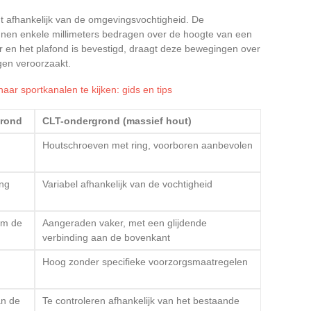
t afhankelijk van de omgevingsvochtigheid. De
nnen enkele millimeters bedragen over de hoogte van een
oer en het plafond is bevestigd, draagt deze bewegingen over
gen veroorzaakt.
naar sportkanalen te kijken: gids en tips
rond
CLT-ondergrond (massief hout)
Houtschroeven met ring, voorboren aanbevolen
ing
Variabel afhankelijk van de vochtigheid
om de
Aangeraden vaker, met een glijdende
verbinding aan de bovenkant
Hoog zonder specifieke voorzorgsmaatregelen
an de
Te controleren afhankelijk van het bestaande