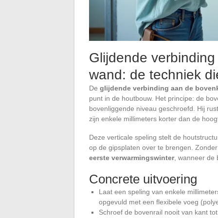
Glijdende verbindin
wand: de techniek d
De
glijdende verbinding aan de boven
punt in de houtbouw. Het principe: de bove
bovenliggende niveau geschroefd. Hij rust 
zijn enkele millimeters korter dan de hoog
Deze verticale speling stelt de houtstruct
op de gipsplaten over te brengen. Zonde
eerste verwarmingswinter
, wanneer de b
Concrete uitvoering
Laat een speling van enkele millimeter
opgevuld met een flexibele voeg (polye
Schroef de bovenrail nooit van kant t