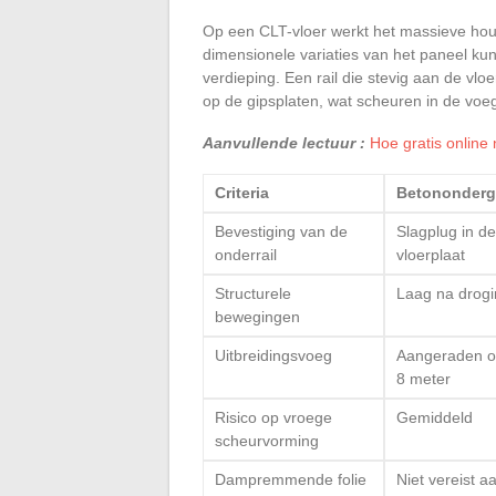
Op een CLT-vloer werkt het massieve hou
dimensionele variaties van het paneel ku
verdieping. Een rail die stevig aan de vl
op de gipsplaten, wat scheuren in de voe
Aanvullende lectuur :
Hoe gratis online 
Criteria
Betononderg
Bevestiging van de
Slagplug in de
onderrail
vloerplaat
Structurele
Laag na drog
bewegingen
Uitbreidingsvoeg
Aangeraden 
8 meter
Risico op vroege
Gemiddeld
scheurvorming
Dampremmende folie
Niet vereist a