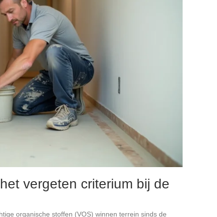
 het vergeten criterium bij de
htige organische stoffen (VOS) winnen terrein sinds de