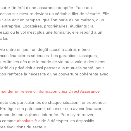
esurer l’intérêt d’une assurance adaptée. Face aux
ction sur mesure devient un véritable filet de sécurité. Elle
: elle agit en rempart, que l’on parle d’une maison, d’un
ntreprise. Locataires, propriétaires, étudiants : la
eaux ou le vol n’est plus une formalité, elle répond à un
 loi.
ivile entre en jeu : un dégât causé à autrui, même
nces financières sérieuses. Les garanties classiques,
leurs limites dès que le mode de vie ou la valeur des biens
arié du privé doit aussi penser à la mutuelle santé, pour
gation renforce la nécessité d’une couverture cohérente avec
mander un relevé d'information chez Direct Assurance
ompte des particularités de chaque situation : entrepreneur
 Protéger son patrimoine, sécuriser son avenir financier,
a demande une vigilance informée. Pour s’y retrouver,
ées comme
absolutis.fr
aide à décrypter les dispositifs
ères évolutions du secteur.