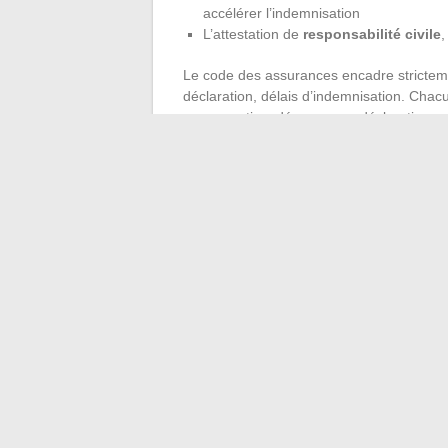
accélérer l’indemnisation
L’attestation de
responsabilité civile
,
Le code des assurances encadre strictemen
déclaration, délais d’indemnisation. Chac
ses garanties, déposer une déclaration, 
conditions transparentes et d’une vraie so
assurance personnalisée, c’est opter pour
mauvaise surprise.
Quand les imprévus frappent, mieux vaut êtr
d’esprit : celle qui laisse le champ libre 
contretemps.
←
Découvrez enfin la taille de Cartman 
Quelle fleur offrir p