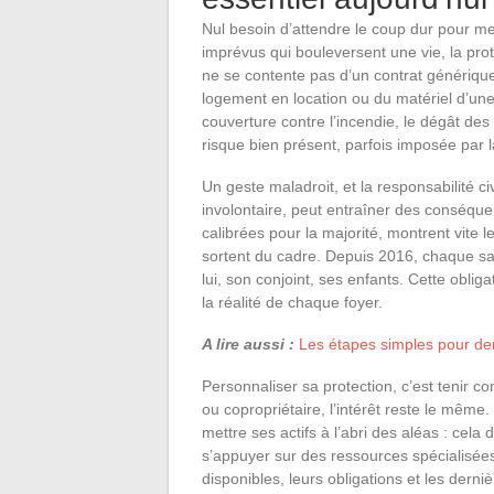
Nul besoin d’attendre le coup dur pour m
imprévus qui bouleversent une vie, la prote
ne se contente pas d’un contrat générique 
logement en location ou du matériel d’une e
couverture contre l’incendie, le dégât des 
risque bien présent, parfois imposée par la
Un geste maladroit, et la responsabilité c
involontaire, peut entraîner des conséque
calibrées pour la majorité, montrent vite 
sortent du cadre. Depuis 2016, chaque sal
lui, son conjoint, ses enfants. Cette obli
la réalité de chaque foyer.
A lire aussi :
Les étapes simples pour de
Personnaliser sa protection, c’est tenir c
ou copropriétaire, l’intérêt reste le même.
mettre ses actifs à l’abri des aléas : cel
s’appuyer sur des ressources spécialis
disponibles, leurs obligations et les derni