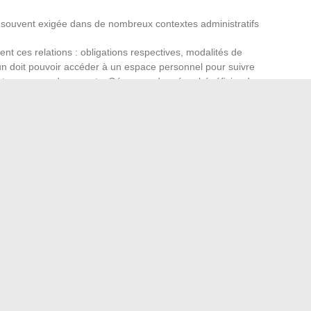
 souvent exigée dans de nombreux contextes administratifs
t ces relations : obligations respectives, modalités de
un doit pouvoir accéder à un espace personnel pour suivre
retrouver ses documents. Gérer ses données, bénéficier de
uplesse : c’est là que se construit la confiance. Choisir une
 une protection à la hauteur de sa vie, sans angle mort ni
e prêt. Adapter sa couverture, c’est s’offrir la tranquillité
à vos projets, et qui transforme chaque aléa en simple
en cm : révélations sur le célèbre animateur
our un 70ème anniversaire et quelle est sa signification ?
→