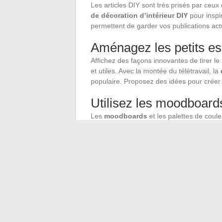
Les articles DIY sont très prisés par ceu
de décoration d’intérieur DIY
pour inspir
permettent de garder vos publications actu
Aménagez les petits es
Affichez des façons innovantes de tirer le
et utiles. Avec la montée du télétravail, la
populaire. Proposez des idées pour créer d
Utilisez les moodboards
Les
moodboards
et les palettes de coule
thèmes et des styles cohérents. Ils permet
harmonie dans la décoration intérieure.
Valorisez les produits 
Présentez vos produits phares et vitrines
spécifiques. Les témoignages et histoires
vos projets et démontrent l’efficacité de v