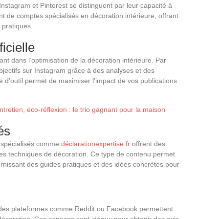
 Instagram et Pinterest se distinguent par leur capacité à
t de comptes spécialisés en décoration intérieure, offrant
 pratiques.
ficielle
ssant dans l’optimisation de la décoration intérieure. Par
bjectifs sur Instagram grâce à des analyses et des
d’outil permet de maximiser l’impact de vos publications
etien, éco-réflexion : le trio gagnant pour la maison
és
gs spécialisés comme
déclarationexpertise.fr
offrent des
 les techniques de décoration. Ce type de contenu permet
fournissant des guides pratiques et des idées concrètes pour
r des plateformes comme Reddit ou Facebook permettent
écoration. Ces espaces sont idéaux pour obtenir des avis