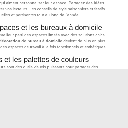
x qui aiment personnaliser leur espace. Partagez des
idées
er vos lecteurs. Les conseils de style saisonniers et festifs
elles et pertinentes tout au long de l’année.
paces et les bureaux à domicile
 meilleur parti des espaces limités avec des solutions chics
décoration de bureau à domicile
devient de plus en plus
es espaces de travail à la fois fonctionnels et esthétiques.
 et les palettes de couleurs
urs sont des outils visuels puissants pour partager des
tent de visualiser l’ensemble du projet et d’assurer une
et les témoignages clients
 pour mettre en valeur des éléments de décoration
 de réussite de clients ajoutent une dimension humaine à
os solutions.