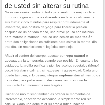
de usted sin alterar su rutina
No es necesario cambiarlo todo para sentir una mejora clara.
Introducir algunos
rituales discretos
en la vida cotidiana da
sus frutos: cinco minutos para respirar profundamente al
levantarse, una postura de
yoga
para liberar la presión
después de un periodo tenso, una breve pausa con infusión
para marcar la mañana. Incluso una sesión de
meditación
entre dos obligaciones es suficiente para calmar la mente, día
tras día, sin restricciones ni logística compleja.
Añadir al confort del cuerpo: apostar por
ropa natural
o
adecuada a la temporada, cuando sea posible. En cuanto a los
cuidados, la
arcilla
purifica la piel, los aceites vegetales (Monoï,
coco) hidratan y calman, sin excesos ni agresividad. Cada uno
puede también, si lo desea, integrar
suplementos alimenticios
naturales para paliar eventuales carencias o reforzar
la
inmunidad
en momentos más frágiles.
Cuidar de uno mismo también es ofrecerse momentos de
intercambio, concederse descanso, o simplemente reír sin
cálculo. Cada uno debe tejer su propia rutina, hacerla