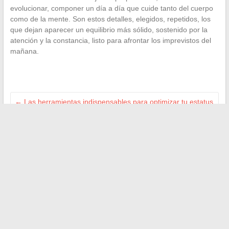
evolucionar, componer un día a día que cuide tanto del cuerpo
como de la mente. Son estos detalles, elegidos, repetidos, los
que dejan aparecer un equilibrio más sólido, sostenido por la
atención y la constancia, listo para afrontar los imprevistos del
mañana.
←
Las herramientas indispensables para optimizar tu estatus
de freelance
Desempleo senior: ¿a qué edad se puede beneficiarse de
una exención de búsqueda de empleo?
→
Buscar