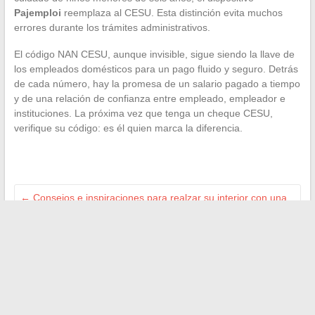
Pajemploi
reemplaza al CESU. Esta distinción evita muchos
errores durante los trámites administrativos.
El código NAN CESU, aunque invisible, sigue siendo la llave de
los empleados domésticos para un pago fluido y seguro. Detrás
de cada número, hay la promesa de un salario pagado a tiempo
y de una relación de confianza entre empleado, empleador e
instituciones. La próxima vez que tenga un cheque CESU,
verifique su código: es él quien marca la diferencia.
←
Consejos e inspiraciones para realzar su interior con una
decoración a medida
Cómo ver canales de deportes gratis en línea: guía y
consejos
→
Buscar