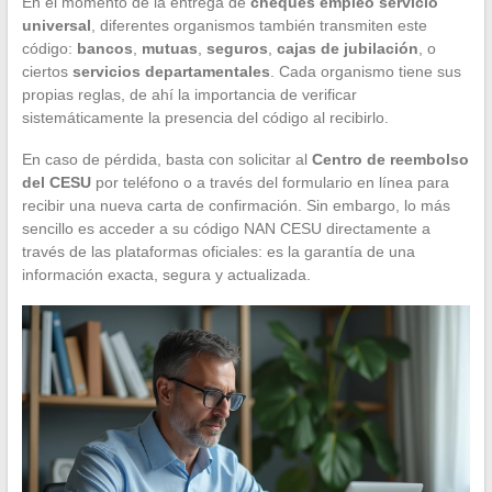
En el momento de la entrega de
cheques empleo servicio
universal
, diferentes organismos también transmiten este
código:
bancos
,
mutuas
,
seguros
,
cajas de jubilación
, o
ciertos
servicios departamentales
. Cada organismo tiene sus
propias reglas, de ahí la importancia de verificar
sistemáticamente la presencia del código al recibirlo.
En caso de pérdida, basta con solicitar al
Centro de reembolso
del CESU
por teléfono o a través del formulario en línea para
recibir una nueva carta de confirmación. Sin embargo, lo más
sencillo es acceder a su código NAN CESU directamente a
través de las plataformas oficiales: es la garantía de una
información exacta, segura y actualizada.