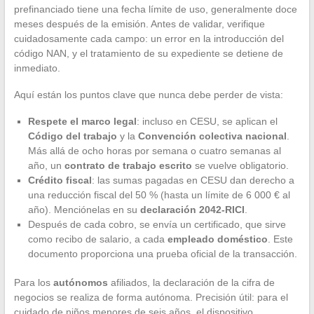
prefinanciado tiene una fecha límite de uso, generalmente doce
meses después de la emisión. Antes de validar, verifique
cuidadosamente cada campo: un error en la introducción del
código NAN, y el tratamiento de su expediente se detiene de
inmediato.
Aquí están los puntos clave que nunca debe perder de vista:
Respete el marco legal
: incluso en CESU, se aplican el
Código del trabajo
y la
Convención colectiva nacional
.
Más allá de ocho horas por semana o cuatro semanas al
año, un
contrato de trabajo escrito
se vuelve obligatorio.
Crédito fiscal
: las sumas pagadas en CESU dan derecho a
una reducción fiscal del 50 % (hasta un límite de 6 000 € al
año). Menciónelas en su
declaración 2042-RICI
.
Después de cada cobro, se envía un certificado, que sirve
como recibo de salario, a cada
empleado doméstico
. Este
documento proporciona una prueba oficial de la transacción.
Para los
autónomos
afiliados, la declaración de la cifra de
negocios se realiza de forma autónoma. Precisión útil: para el
cuidado de niños menores de seis años, el dispositivo